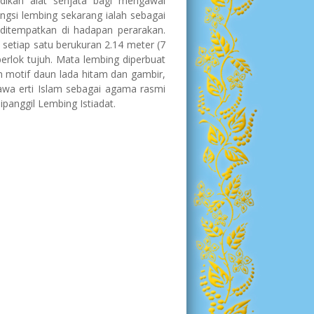
dikan alat senjata bagi mengawal
gsi lembing sekarang ialah sebagai
 ditempatkan di hadapan perarakan.
 setiap satu berukuran 2.14 meter (7
 berlok tujuh. Mata lembing diperbuat
n motif daun lada hitam dan gambir,
awa erti Islam sebagai agama rasmi
ipanggil Lembing Istiadat.