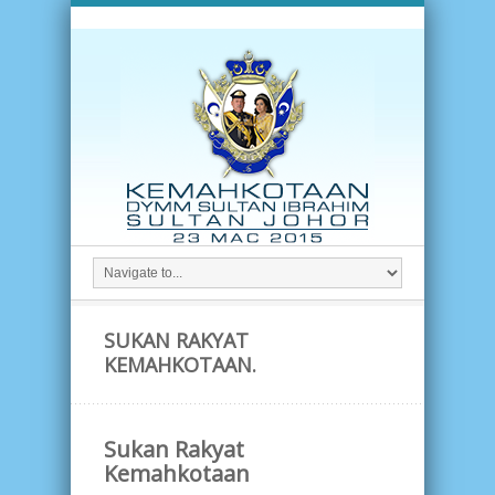
SUKAN RAKYAT
KEMAHKOTAAN.
Sukan Rakyat
Kemahkotaan